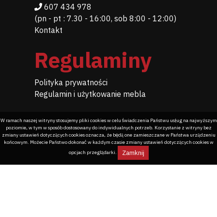
607 434 978
(pn - pt : 7.30 - 16:00, sob 8:00 - 12:00)
Kontakt
Regulaminy
Polityka prywatności
Regulamin i użytkowanie mebla
W ramach naszej witryny stosujemy pliki cookies w celu świadczenia Państwu usług na najwyższym
poziomie, w tym w sposób dostosowany do indywidualnych potrzeb. Korzystanie z witryny bez
zmiany ustawień dotyczących cookies oznacza, że będą one zamieszczane w Państwa urządzeniu
końcowym. Możecie Państwo dokonać w każdym czasie zmiany ustawień dotyczących cookies w
Zamknij
opcjach przeglądarki.
Programowanie dla meblarstwa