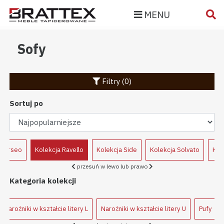
MENU
Sofy
Filtry (0)
Sortuj po
 Perseo
Kolekcja Ravello
Kolekcja Side
Kolekcja Solvato
Kol
przesuń w lewo lub prawo
Kategoria kolekcji
Narożniki w kształcie litery L
Narożniki w kształcie litery U
Pufy