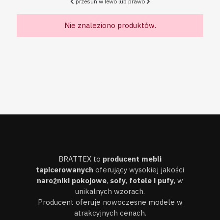
przesuń w lewo lub prawo
Nie znaleziono produktów.
BRATTEX to
producent mebli
tapicerowanych
oferujący wysokiej jakości
narożniki pokojowe
,
sofy
,
fotele i pufy
, w
unikalnych wzorach.
Producent oferuje nowoczesne modele w
atrakcyjnych cenach.