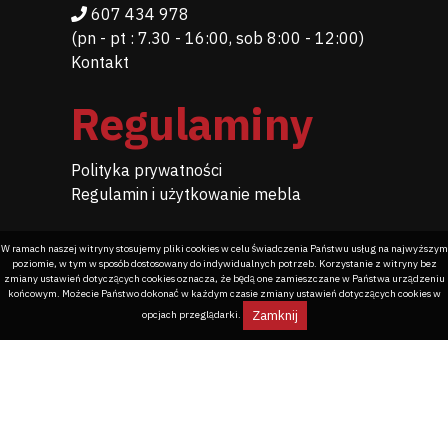
607 434 978
(pn - pt : 7.30 - 16:00, sob 8:00 - 12:00)
Kontakt
Regulaminy
Polityka prywatności
Regulamin i użytkowanie mebla
W ramach naszej witryny stosujemy pliki cookies w celu świadczenia Państwu usług na najwyższym
poziomie, w tym w sposób dostosowany do indywidualnych potrzeb. Korzystanie z witryny bez
zmiany ustawień dotyczących cookies oznacza, że będą one zamieszczane w Państwa urządzeniu
końcowym. Możecie Państwo dokonać w każdym czasie zmiany ustawień dotyczących cookies w
Zamknij
opcjach przeglądarki.
Programowanie dla meblarstwa