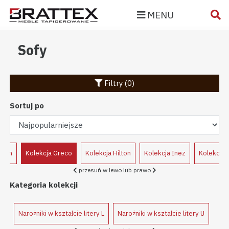
MENU
Sofy
Filtry (0)
Sortuj po
lden
Kolekcja Greco
Kolekcja Hilton
Kolekcja Inez
Kolekcja 
przesuń w lewo lub prawo
Kategoria kolekcji
Narożniki w kształcie litery L
Narożniki w kształcie litery U