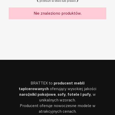
przesuń w lewo lub prawo
Nie znaleziono produktów.
BRATTEX to
producent mebli
tapicerowanych
oferujący wysokiej jakości
narożniki pokojowe
,
sofy
,
fotele i pufy
, w
unikalnych wzorach.
Producent oferuje nowoczesne modele w
atrakcyjnych cenach.