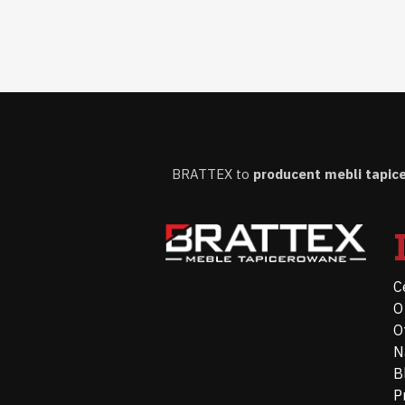
BRATTEX to
producent mebli tapi
C
O
O
N
B
P