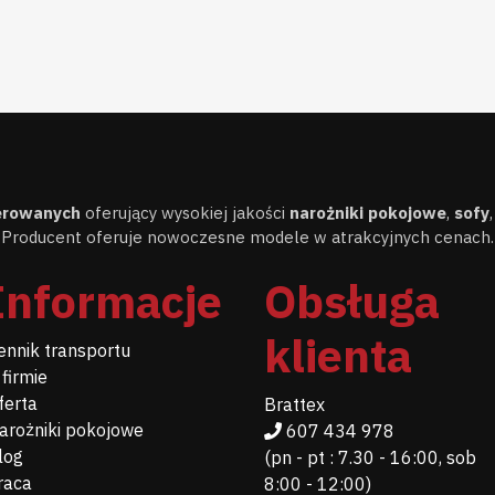
cerowanych
oferujący wysokiej jakości
narożniki pokojowe
,
sofy
Producent oferuje nowoczesne modele w atrakcyjnych cenach.
Informacje
Obsługa
klienta
ennik transportu
 firmie
ferta
Brattex
arożniki pokojowe
607 434 978
log
(pn - pt : 7.30 - 16:00, sob
raca
8:00 - 12:00)