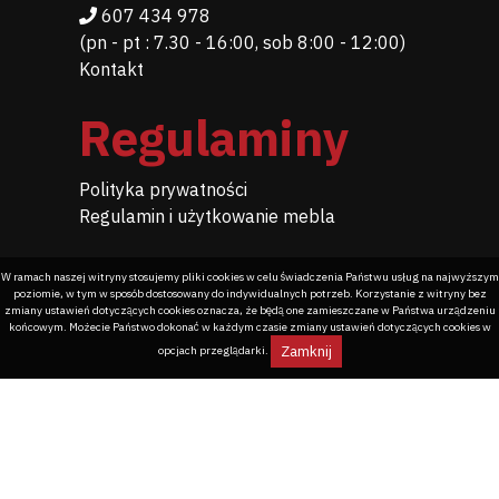
607 434 978
(pn - pt : 7.30 - 16:00, sob 8:00 - 12:00)
Kontakt
Regulaminy
Polityka prywatności
Regulamin i użytkowanie mebla
W ramach naszej witryny stosujemy pliki cookies w celu świadczenia Państwu usług na najwyższym
poziomie, w tym w sposób dostosowany do indywidualnych potrzeb. Korzystanie z witryny bez
zmiany ustawień dotyczących cookies oznacza, że będą one zamieszczane w Państwa urządzeniu
końcowym. Możecie Państwo dokonać w każdym czasie zmiany ustawień dotyczących cookies w
Zamknij
opcjach przeglądarki.
Programowanie dla meblarstwa