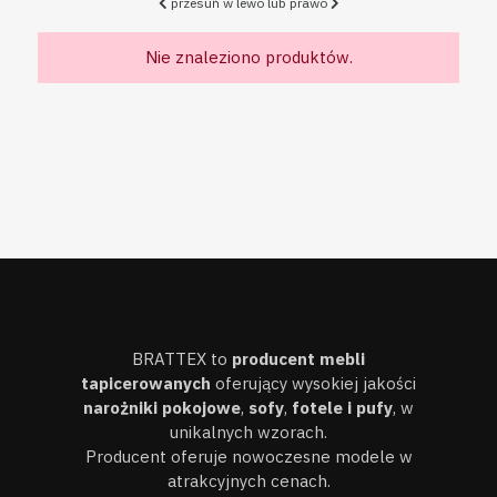
przesuń w lewo lub prawo
Nie znaleziono produktów.
BRATTEX to
producent mebli
tapicerowanych
oferujący wysokiej jakości
narożniki pokojowe
,
sofy
,
fotele i pufy
, w
unikalnych wzorach.
Producent oferuje nowoczesne modele w
atrakcyjnych cenach.