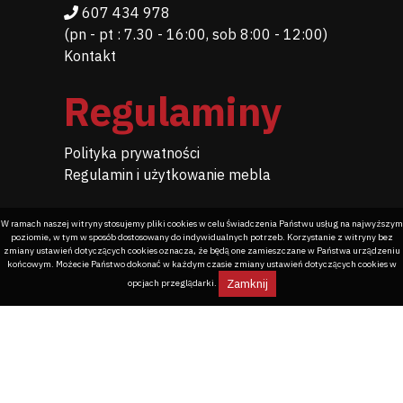
607 434 978
(pn - pt : 7.30 - 16:00, sob 8:00 - 12:00)
Kontakt
Regulaminy
Polityka prywatności
Regulamin i użytkowanie mebla
W ramach naszej witryny stosujemy pliki cookies w celu świadczenia Państwu usług na najwyższym
poziomie, w tym w sposób dostosowany do indywidualnych potrzeb. Korzystanie z witryny bez
zmiany ustawień dotyczących cookies oznacza, że będą one zamieszczane w Państwa urządzeniu
końcowym. Możecie Państwo dokonać w każdym czasie zmiany ustawień dotyczących cookies w
Zamknij
opcjach przeglądarki.
Programowanie dla meblarstwa