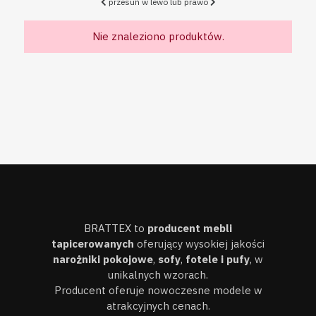
przesuń w lewo lub prawo
Nie znaleziono produktów.
BRATTEX to
producent mebli
tapicerowanych
oferujący wysokiej jakości
narożniki pokojowe
,
sofy
,
fotele i pufy
, w
unikalnych wzorach.
Producent oferuje nowoczesne modele w
atrakcyjnych cenach.