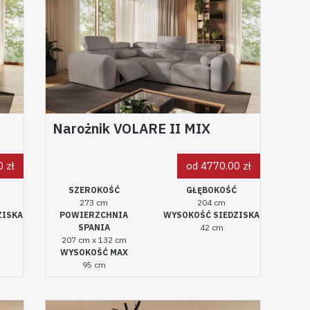
Narożnik VOLARE II MIX
 zł
od 4770.00 zł
Ć
SZEROKOŚĆ
GŁĘBOKOŚĆ
273 cm
204 cm
ZISKA
POWIERZCHNIA
WYSOKOŚĆ SIEDZISKA
SPANIA
42 cm
207 cm x 132 cm
WYSOKOŚĆ MAX
95 cm