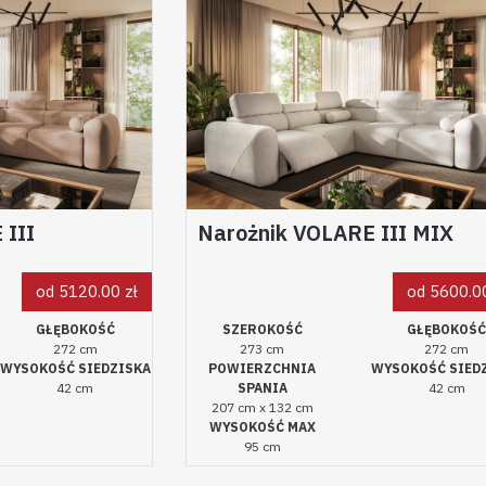
 III
Narożnik VOLARE III MIX
od 5120.00 zł
od 5600.00
GŁĘBOKOŚĆ
SZEROKOŚĆ
GŁĘBOKOŚ
272 cm
273 cm
272 cm
WYSOKOŚĆ SIEDZISKA
POWIERZCHNIA
WYSOKOŚĆ SIED
42 cm
SPANIA
42 cm
207 cm x 132 cm
WYSOKOŚĆ MAX
95 cm