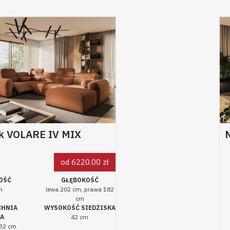
k VOLARE IV MIX
od 6220.00 zł
OŚĆ
GŁĘBOKOŚĆ
m
lewa 202 cm, prawa 182
cm
CHNIA
WYSOKOŚĆ SIEDZISKA
IA
42 cm
132 cm