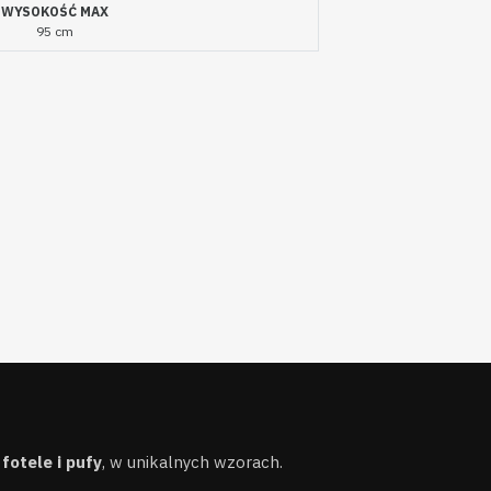
WYSOKOŚĆ MAX
95 cm
,
fotele i pufy
, w unikalnych wzorach.