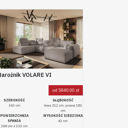
Narożnik VOLARE VI
od 5840.00 zł
SZEROKOŚĆ
GŁĘBOKOŚĆ
343 cm
lewa 212 cm, prawa 182
cm
POWIERZCHNIA
WYSOKOŚĆ SIEDZISKA
SPANIA
42 cm
268 cm x 132 cm