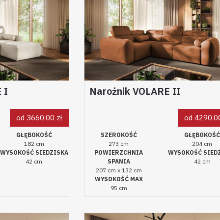
 I
Narożnik VOLARE II
od 3660.00 zł
od 4290.00
GŁĘBOKOŚĆ
SZEROKOŚĆ
GŁĘBOKOŚ
182 cm
273 cm
204 cm
WYSOKOŚĆ SIEDZISKA
POWIERZCHNIA
WYSOKOŚĆ SIED
42 cm
SPANIA
42 cm
207 cm x 132 cm
WYSOKOŚĆ MAX
95 cm