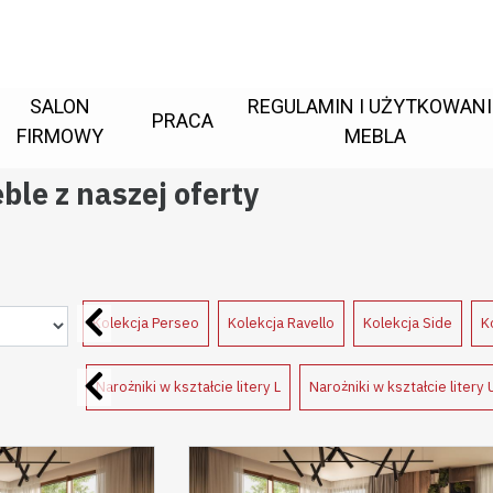
SALON
REGULAMIN I UŻYTKOWANI
PRACA
FIRMOWY
MEBLA
le z naszej oferty
ja Pagano
Kolekcja Perseo
Kolekcja Ravello
Kolekcja Side
K
Narożniki w kształcie litery L
Narożniki w kształcie litery 