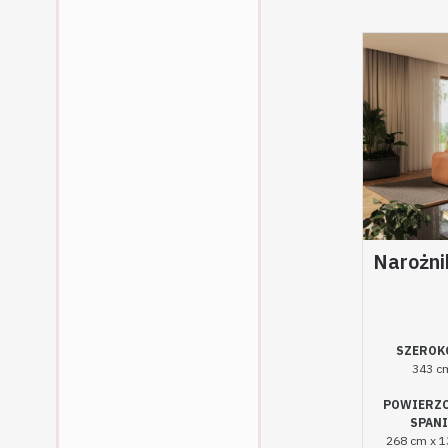
Narożni
SZEROK
343 c
POWIERZ
SPAN
268 cm x 