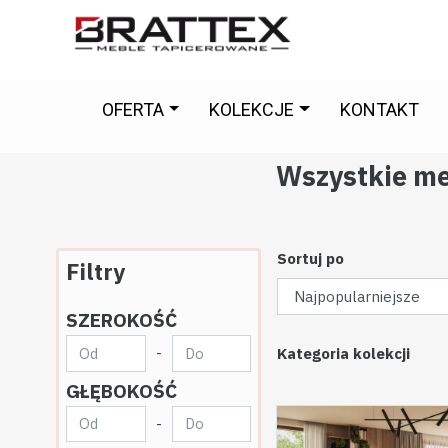
OFERTA
KOLEKCJE
KONTAKT
Wszystkie meb
Sortuj po
Filtry
ndy
Kolekcja Modivo
Kolekcja Morena
Kolekcja Novelo
Kolekc
SZEROKOŚĆ
-
Kategoria kolekcji
GŁĘBOKOŚĆ
-