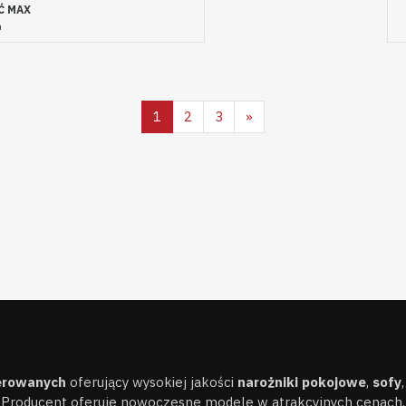
Ć MAX
m
cerowanych
oferujący wysokiej jakości
narożniki pokojowe
,
sofy
Producent oferuje nowoczesne modele w atrakcyjnych cenach.