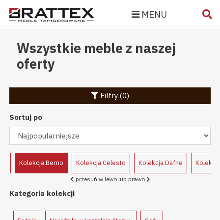
MENU
Wszystkie meble z naszej
oferty
Filtry (0)
Sortuj po
ne
Kolekcja Berno
Kolekcja Celesto
Kolekcja Dafne
Kolekcja
przesuń w lewo lub prawo
Kategoria kolekcji