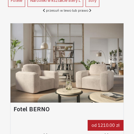
Fotele
Narożniki w kształcie litery L
Sofy
przesuń w lewo lub prawo
Fotel BERNO
od 1210.00 zł