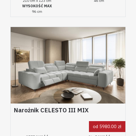
210 cm x 123 cm
46 cm
WYSOKOŚĆ MAX
96 cm
Narożnik CELESTO III MIX
od 5980.00 zł