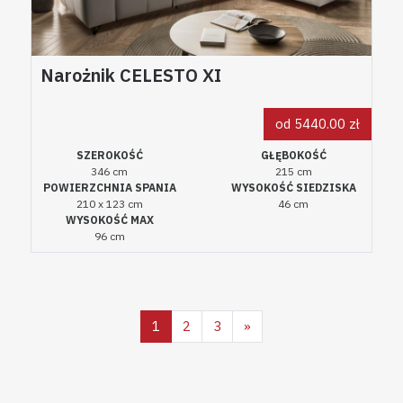
Narożnik CELESTO XI
od 5440.00 zł
SZEROKOŚĆ
GŁĘBOKOŚĆ
346 cm
215 cm
POWIERZCHNIA SPANIA
WYSOKOŚĆ SIEDZISKA
210 x 123 cm
46 cm
WYSOKOŚĆ MAX
96 cm