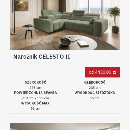
Narożnik CELESTO II
od 4430.00 zł
SZEROKOŚĆ
GŁĘBOKOŚĆ
275 cm
205 cm
POWIERZCHNIA SPANIA
WYSOKOŚĆ SIEDZISKA
210 cm x 123 cm
46 cm
WYSOKOŚĆ MAX
96 cm