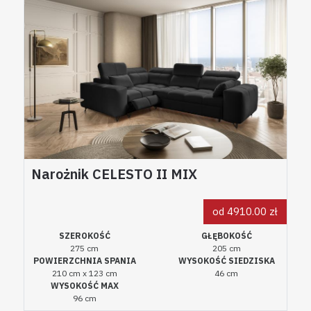
Narożnik CELESTO II MIX
od 4910.00 zł
SZEROKOŚĆ
GŁĘBOKOŚĆ
275 cm
205 cm
POWIERZCHNIA SPANIA
WYSOKOŚĆ SIEDZISKA
210 cm x 123 cm
46 cm
WYSOKOŚĆ MAX
96 cm