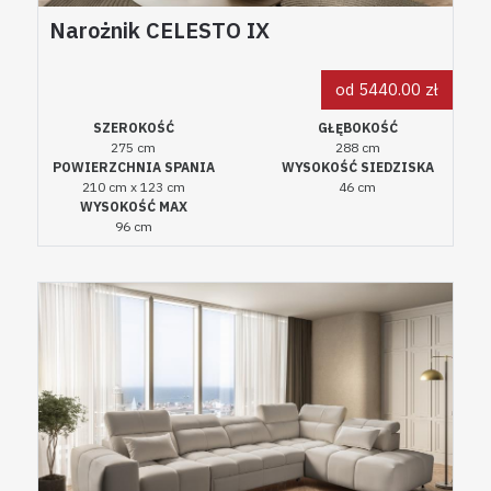
Narożnik CELESTO IX
od 5440.00 zł
SZEROKOŚĆ
GŁĘBOKOŚĆ
275 cm
288 cm
POWIERZCHNIA SPANIA
WYSOKOŚĆ SIEDZISKA
210 cm x 123 cm
46 cm
WYSOKOŚĆ MAX
96 cm