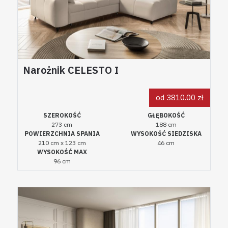
Narożnik CELESTO I
od 3810.00 zł
SZEROKOŚĆ
GŁĘBOKOŚĆ
273 cm
188 cm
POWIERZCHNIA SPANIA
WYSOKOŚĆ SIEDZISKA
210 cm x 123 cm
46 cm
WYSOKOŚĆ MAX
96 cm