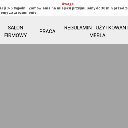
Uwaga
zacji 3-5 tygodni. Zamówienia na miejscu przyjmujemy do 30 min przed
ujemy za zrozumienie.
SALON
REGULAMIN I UŻYTKOWANI
PRACA
FIRMOWY
MEBLA