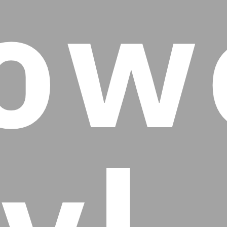
ow
yl