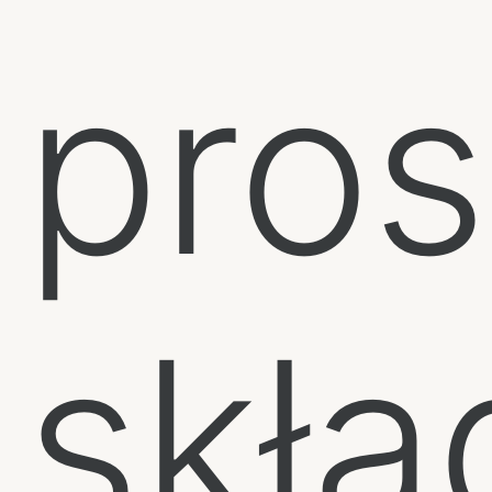
pro
skła