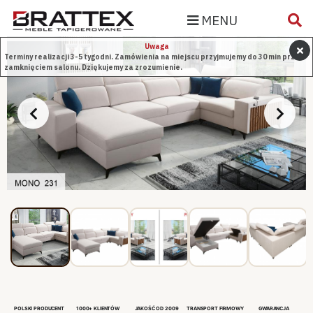
MENU
Uwaga
Terminy realizacji 3-5 tygodni. Zamówienia na miejscu przyjmujemy do 30 min przed
zamknięciem salonu. Dziękujemy za zrozumienie.
POLSKI PRODUCENT
1000+ KLIENTÓW
JAKOŚĆ OD 2009
TRANSPORT FIRMOWY
GWARANCJA