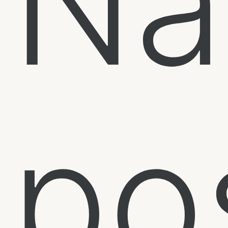
Na
po