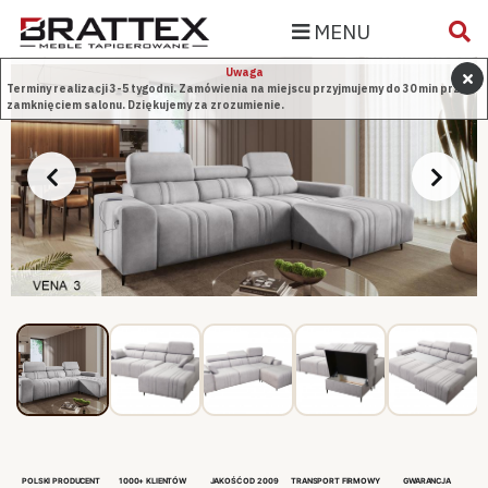
MENU
Uwaga
Terminy realizacji 3-5 tygodni. Zamówienia na miejscu przyjmujemy do 30 min przed
zamknięciem salonu. Dziękujemy za zrozumienie.
POLSKI PRODUCENT
1000+ KLIENTÓW
JAKOŚĆ OD 2009
TRANSPORT FIRMOWY
GWARANCJA