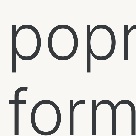
pop
form