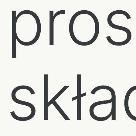
pro
skła