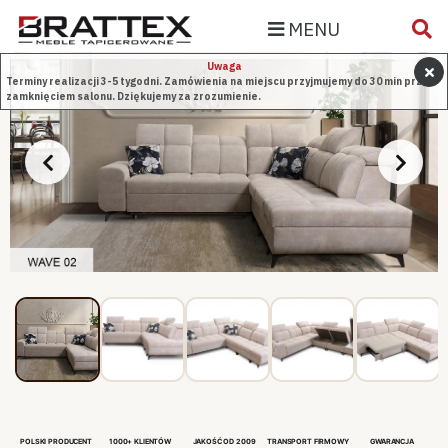
MENU
Uwaga
Terminy realizacji 3-5 tygodni. Zamówienia na miejscu przyjmujemy do 30 min przed
zamknięciem salonu. Dziękujemy za zrozumienie.
POLSKI PRODUCENT
1000+ KLIENTÓW
JAKOŚĆ OD 2009
TRANSPORT FIRMOWY
GWARANCJA