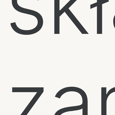
sk
za