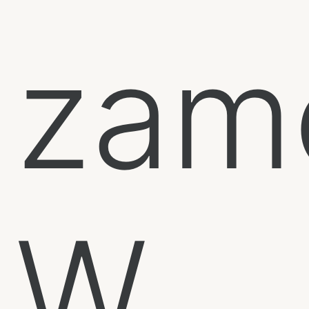
zam
W