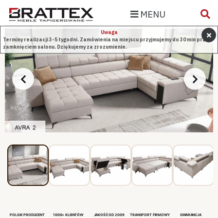
MENU
Uwaga
Terminy realizacji 3-5 tygodni. Zamówienia na miejscu przyjmujemy do 30 min przed
zamknięciem salonu. Dziękujemy za zrozumienie.
POLSKI PRODUCENT
1000+ KLIENTÓW
JAKOŚĆ OD 2009
TRANSPORT FIRMOWY
GWARANCJA