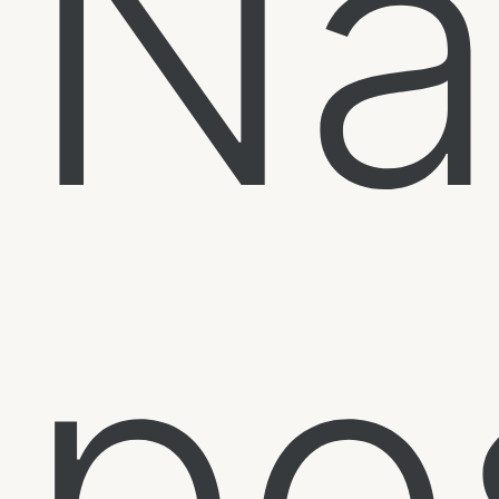
Na
po