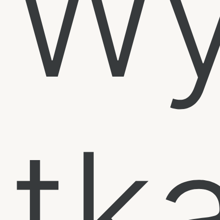
Wy
tk