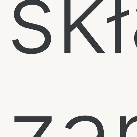
sk
za