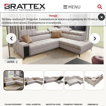
MENU
Uwaga
Terminy realizacji 3-5 tygodni. Zamówienia na miejscu przyjmujemy do 30 min przed
zamknięciem salonu. Dziękujemy za zrozumienie.
POLSKI PRODUCENT
1000+ KLIENTÓW
JAKOŚĆ OD 2009
TRANSPORT FIRMOWY
GWARANCJA