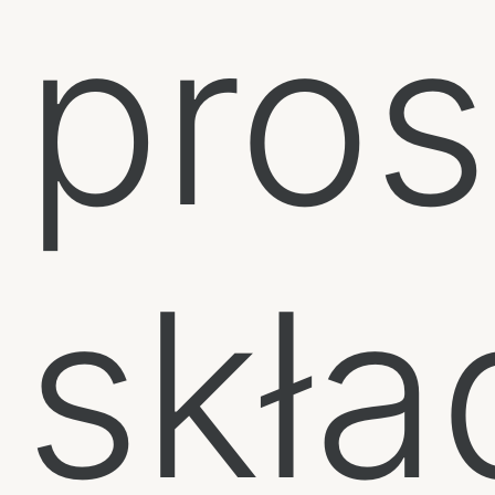
pro
skła