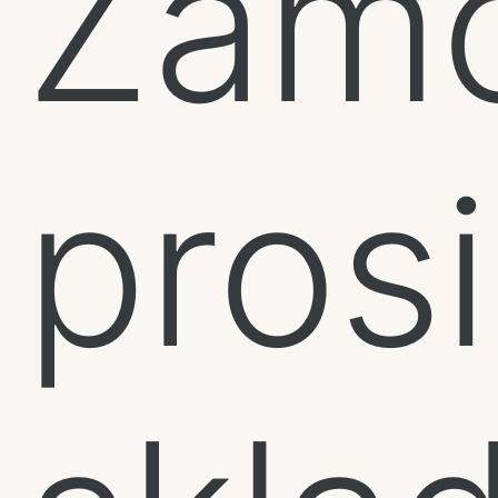
Zamó
pros