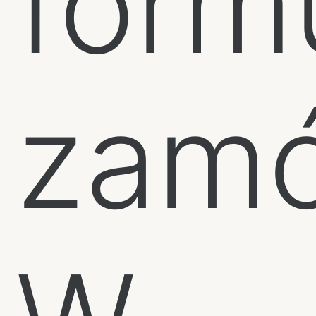
form
zamó