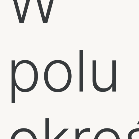
W
polu