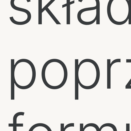
skła
popr