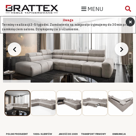
MENU
Uwaga
Terminy realizacji 3-5 tygodni. Zamówienia na miejscu przyjmujemy do 30 min przed
zamknięciem salonu. Dziękujemy za zrozumienie.
POLSKI PRODUCENT
1000+ KLIENTÓW
JAKOŚĆ OD 2009
TRANSPORT FIRMOWY
GWARANCJA