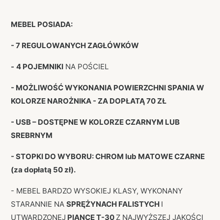
MEBEL POSIADA:
- 7 REGULOWANYCH ZAGŁÓWKÓW
-
4 POJEMNIKI
NA POŚCIEL
- MOŻLIWOŚĆ WYKONANIA POWIERZCHNI SPANIA W
KOLORZE
NAROŻNIKA - ZA DOPŁATĄ 70 ZŁ
- USB
– DOSTĘPNE W KOLORZE CZARNYM LUB
SREBRNYM
- STOPKI DO WYBORU: CHROM lub MATOWE CZARNE
(za dopłatą 50 zł).
- MEBEL BARDZO WYSOKIEJ KLASY, WYKONANY
STARANNIE NA
SPRĘŻYNACH FALISTYCH
I
UTWARDZONEJ
PIANCE T-30
Z NAJWYŻSZEJ JAKOŚCI