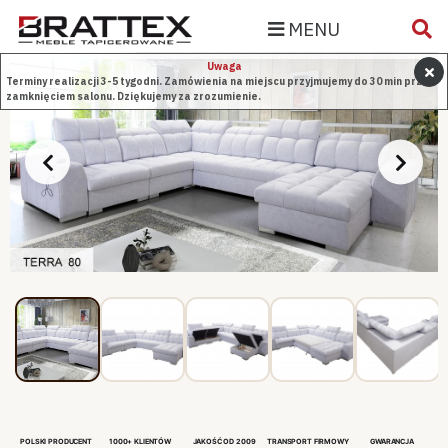
MENU
Uwaga
Terminy realizacji 3-5 tygodni. Zamówienia na miejscu przyjmujemy do 30 min przed
zamknięciem salonu. Dziękujemy za zrozumienie.
POLSKI PRODUCENT
1000+ KLIENTÓW
JAKOŚĆ OD 2009
TRANSPORT FIRMOWY
GWARANCJA