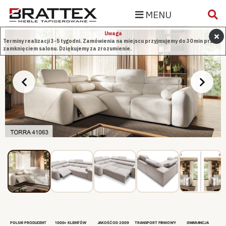
MENU
Uwaga
Terminy realizacji 3-5 tygodni. Zamówienia na miejscu przyjmujemy do 30 min przed
zamknięciem salonu. Dziękujemy za zrozumienie.
POLSKI PRODUCENT
1000+ KLIENTÓW
JAKOŚĆ OD 2009
TRANSPORT FIRMOWY
GWARANCJA