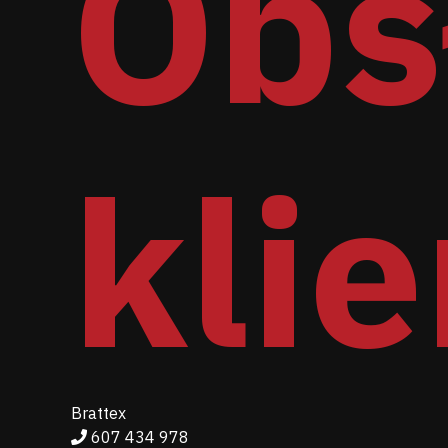
Obs
kli
Brattex
607 434 978