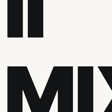
II
MI