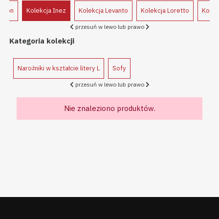
ilton
Kolekcja Inez
Kolekcja Levanto
Kolekcja Loretto
Kolek
przesuń w lewo lub prawo
Kategoria kolekcji
Narożniki w kształcie litery L
Sofy
przesuń w lewo lub prawo
Nie znaleziono produktów.