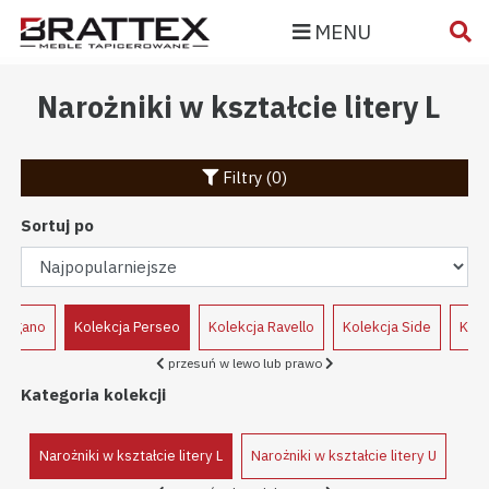
MENU
Narożniki w kształcie litery L
Filtry (0)
Sortuj po
 Pagano
Kolekcja Perseo
Kolekcja Ravello
Kolekcja Side
Kole
przesuń w lewo lub prawo
Kategoria kolekcji
Narożniki w kształcie litery L
Narożniki w kształcie litery U