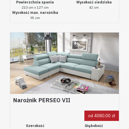
Powierzchnia spania
Wysokość siedziska
210 cm x 127 cm
42 cm
Wysokość max. narożnika
95 cm
Narożnik PERSEO VII
od 4080.00 zł
Szerokość
Głębokość