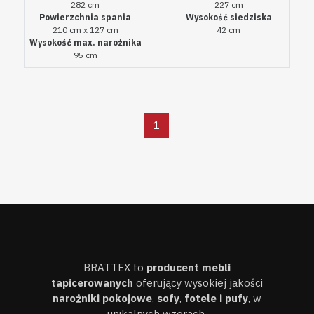
282 cm
227 cm
Powierzchnia spania
Wysokość siedziska
210 cm x 127 cm
42 cm
Wysokość max. narożnika
95 cm
BRATTEX to
producent mebli
tapicerowanych
oferujący wysokiej jakości
narożniki pokojowe
,
sofy
,
fotele i pufy
, w
unikalnych wzorach.