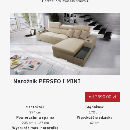
przesuń w lewo lub prawo
Narożnik PERSEO I MINI
od 3590.00 zł
Szerokość
Głębokość
274 cm
170 cm
Powierzchnia spania
Wysokość siedziska
205 cm x 127 cm
42 cm
Wysokość max. narożnika