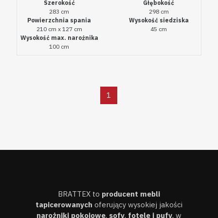
Szerokość
Głębokość
283 cm
298 cm
Powierzchnia spania
Wysokość siedziska
210 cm x 127 cm
45 cm
Wysokość max. narożnika
100 cm
BRATTEX to
producent mebli
tapicerowanych
oferujący wysokiej jakości
narożniki pokojowe
,
sofy
,
fotele i pufy
, w