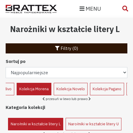
MENU
Narożniki w kształcie litery L
Filtry (0)
Sortuj po
Modivo
Kolekcja Morena
Kolekcja Novelo
Kolekcja Pagano
Ko
przesuń w lewo lub prawo
Kategoria kolekcji
Narożniki w kształcie litery L
Narożniki w kształcie litery U