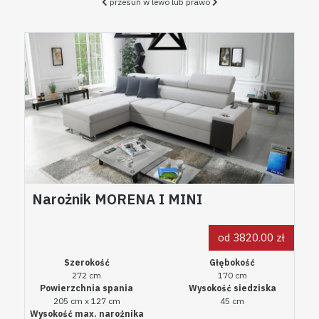
przesuń w lewo lub prawo
Narożnik MORENA I MINI
od 3820.00 zł
Szerokość
Głębokość
272 cm
170 cm
Powierzchnia spania
Wysokość siedziska
205 cm x 127 cm
45 cm
Wysokość max. narożnika