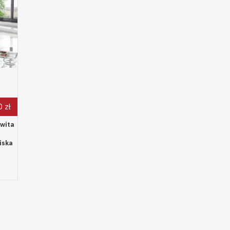
 zł
owita
iska