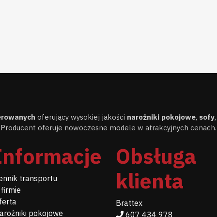
cerowanych
oferujący wysokiej jakości
narożniki pokojowe
,
sofy
Producent oferuje nowoczesne modele w atrakcyjnych cenach.
Informacje
Obsługa
klienta
ennik transportu
 firmie
ferta
Brattex
arożniki pokojowe
607 434 978