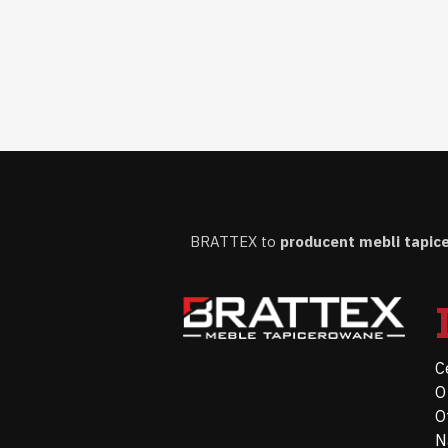
BRATTEX to
producent mebli tapi
C
O
O
N