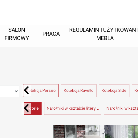
SALON
REGULAMIN I UŻYTKOWANI
PRACA
FIRMOWY
MEBLA
ja Pagano
Kolekcja Perseo
Kolekcja Ravello
Kolekcja Side
K
Fotele
Narożniki w kształcie litery L
Narożniki w kształ