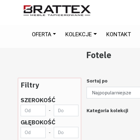
OFERTA
KOLEKCJE
KONTAKT
Fotele
Sortuj po
Filtry
ndy
Kolekcja Modivo
Kolekcja Morena
Kolekcja Novelo
Kolekc
SZEROKOŚĆ
-
Kategoria kolekcji
GŁĘBOKOŚĆ
-